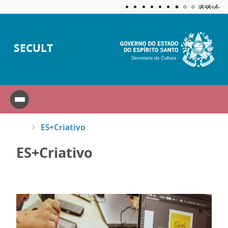
Acessibilida
Aplicar c
A=
A+
A-
SECULT
Secretaria da Cultura
ES+Criativo
ES+Criativo