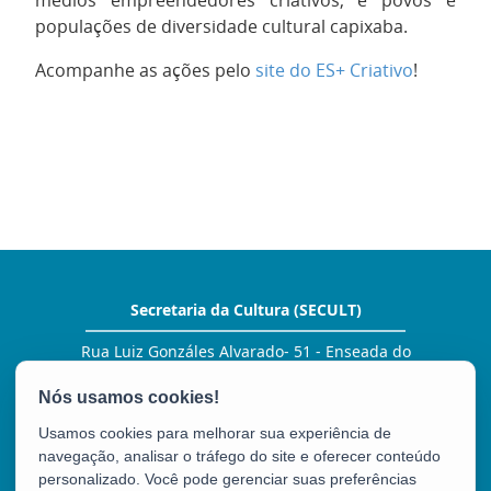
médios empreendedores criativos; e povos e
populações de diversidade cultural capixaba.
Acompanhe as ações pelo
site do ES+ Criativo
!
Secretaria da Cultura (SECULT)
Rua Luiz Gonzáles Alvarado- 51 - Enseada do
Suá
CEP: 29050-380 - Vitória / ES
Tel.: (27) 3636 7100
Usamos cookies para melhorar sua experiência de
E-mail:
comunicacao@secult.es.gov.br
navegação, analisar o tráfego do site e oferecer conteúdo
personalizado. Você pode gerenciar suas preferências