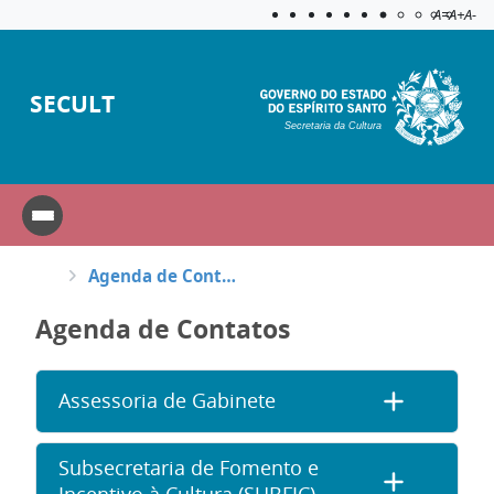
Acessibilida
Aplicar c
A=
A+
A-
SECULT
Secretaria da Cultura
Agenda de Contatos
Agenda de Contatos
Assessoria de Gabinete
Subsecretaria de Fomento e