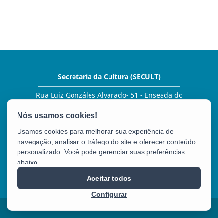
Secretaria da Cultura (SECULT)
Rua Luiz Gonzáles Alvarado- 51 - Enseada do
Suá
CEP: 29050-380 - Vitória / ES
Tel.: (27) 3636 7100
Usamos cookies para melhorar sua experiência de
E-mail:
comunicacao@secult.es.gov.br
navegação, analisar o tráfego do site e oferecer conteúdo
personalizado. Você pode gerenciar suas preferências
abaixo.
SECULT
Aceitar todos
Configurar
2025 – 2026 | Desenvolvido pelo
PRODEST
com Software Livre.