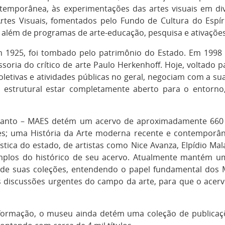
emporânea, às experimentações das artes visuais em div
Artes Visuais, fomentados pelo Fundo de Cultura do Espír
, além de programas de arte-educação, pesquisa e ativações
m 1925, foi tombado pelo patrimônio do Estado. Em 1998
soria do crítico de arte Paulo Herkenhoff. Hoje, voltado 
oletivas e atividades públicas no geral, negociam com a sua 
r estrutural estar completamente aberto para o entorno,
Santo – MAES detém um acervo de aproximadamente 660 o
ações; uma História da Arte moderna recente e contempor
ística do estado, de artistas como Nice Avanza, Elpídio Mala
mplos do histórico de seu acervo. Atualmente mantém um
ir de suas coleções, entendendo o papel fundamental do
s discussões urgentes do campo da arte, para que o ace
ormação, o museu ainda detém uma coleção de publicações