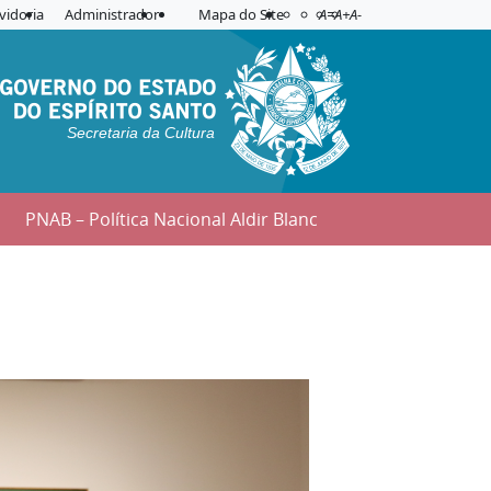
Acessibilidade
Aplicar contraste
vidoria
Administrador
Mapa do Site
A=
A+
A-
Secretaria da Cultura
PNAB – Política Nacional Aldir Blanc