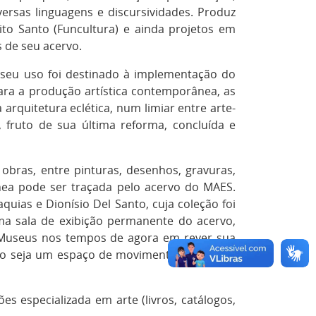
ersas linguagens e discursividades. Produz
ito Santo (Funcultura) e ainda projetos em
 de seu acervo.
 seu uso foi destinado à implementação do
para a produção artística contemporânea, as
arquitetura eclética, num limiar entre arte-
 fruto de sua última reforma, concluída e
bras, entre pinturas, desenhos, gravuras,
ânea pode ser traçada pelo acervo do MAES.
quias e Dionísio Del Santo, cuja coleção foi
a sala de exibição permanente do acervo,
s Museus nos tempos de agora em rever sua
rvo seja um espaço de movimento e ativação
 especializada em arte (livros, catálogos,