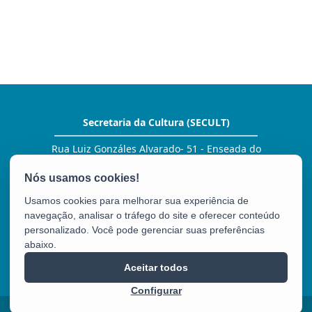
Secretaria da Cultura (SECULT)
Rua Luiz Gonzáles Alvarado- 51 - Enseada do
Suá
CEP: 29050-380 - Vitória / ES
Tel.: (27) 3636 7100
Usamos cookies para melhorar sua experiência de
E-mail:
comunicacao@secult.es.gov.br
navegação, analisar o tráfego do site e oferecer conteúdo
personalizado. Você pode gerenciar suas preferências
abaixo.
SECULT
Aceitar todos
Configurar
2025 – 2026 | Desenvolvido pelo
PRODEST
com Software Livre.