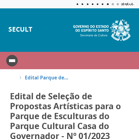
Acessibilida
Aplicar c
A=
A+
A-
SECULT
Secretaria da Cultura
Edital Parque de Esculturas 2023
Edital de Seleção de
Propostas Artísticas para o
Parque de Esculturas do
Parque Cultural Casa do
Governador - Nº 01/2023