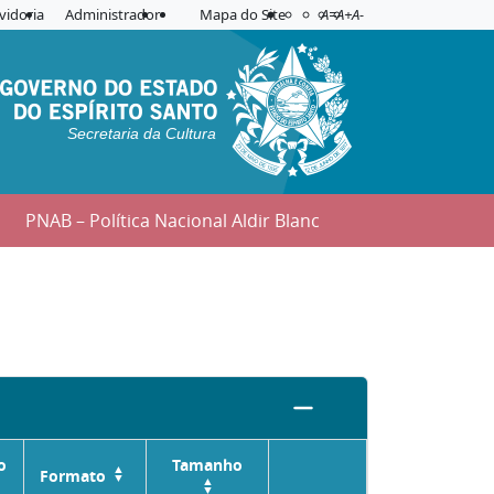
Acessibilidade
Aplicar contraste
vidoria
Administrador
Mapa do Site
A=
A+
A-
Secretaria da Cultura
PNAB – Política Nacional Aldir Blanc
o
Tamanho
Formato