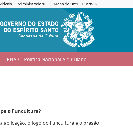
Acessibilidade
Aplicar contraste
vidoria
Administrador
Mapa do Site
A=
A+
A-
Secretaria da Cultura
PNAB – Política Nacional Aldir Blanc
 pelo Funcultura?
ra aplicação, o logo do Funcultura e o brasão