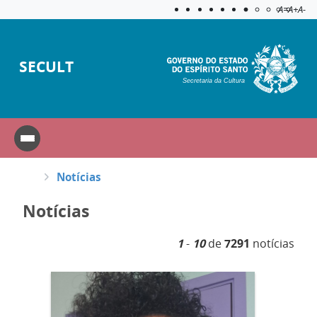
Acessibilida
Aplicar c
A=
A+
A-
SECULT
Secretaria da Cultura
Notícias
Notícias
1
-
10
de
7291
notícias