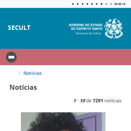
Acessibilida
Aplicar c
A=
A+
A-
SECULT
Secretaria da Cultura
Notícias
Notícias
1
-
10
de
7291
notícias