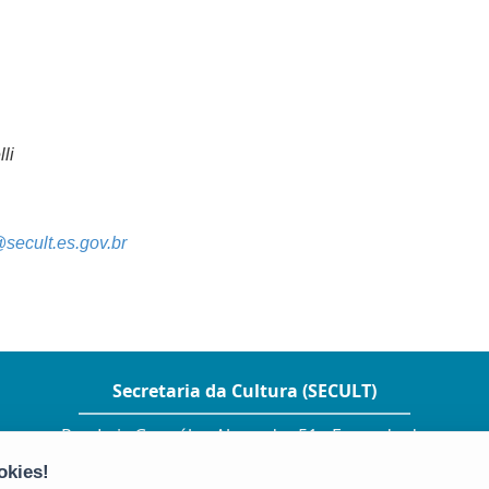
li
ecult.es.gov.br
Secretaria da Cultura (SECULT)
Rua Luiz Gonzáles Alvarado- 51 - Enseada do
Suá
CEP: 29050-380 - Vitória / ES