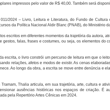
lares impressos pelo valor de R$ 40,00. Também será disponib
 011/2024 – Livro, Leitura e Literatura, do Fundo de Cultura 
ecursos da Política Nacional Aldir Blanc (PNAB), do Ministério 
xtos escritos em diferentes momentos da trajetória da autora, 
e gestos, falas, frases e costumes, ou seja, os elementos do 
da escrita, o livro constrói um percurso de leitura em que o le
ando relações, afetos e modos de existir. As cenas elaboradas
anece. Ao longo da obra, a escrita se move entre denúncia e 
ramam, Thalia articula, em sua trajetória, arte, cultura e at
tensionar ausências históricas nos espaços de criação. É a
nada pela Repertório Artes Cênicas em 2024.