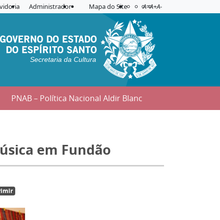
Acessibilidade
Aplicar contraste
vidoria
Administrador
Mapa do Site
A=
A+
A-
Secretaria da Cultura
PNAB – Política Nacional Aldir Blanc
música em Fundão
imir