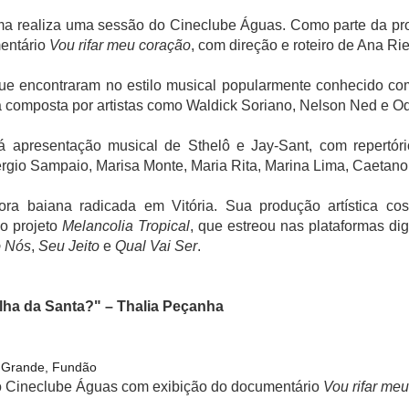
ma realiza uma sessão do Cineclube Águas. Como parte da pr
mentário
Vou rifar meu coração
, com direção e roteiro de Ana Rie
ue encontraram no estilo musical popularmente conhecido com
ra composta por artistas como Waldick Soriano, Nelson Ned e Od
á apresentação musical de Sthelô e Jay-Sant, com repertóri
Sérgio Sampaio, Marisa Monte, Maria Rita, Marina Lima, Caetano
ra baiana radicada em Vitória. Sua produção artística cos
 o projeto
Melancolia Tropical
, que estreou nas plataformas di
 Nós
,
Seu Jeito
e
Qual Vai Ser
.
ilha da Santa?" – Thalia Peçanha
a Grande, Fundão
o Cineclube Águas com exibição do documentário
Vou rifar me