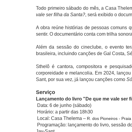
Todo primeiro sábado do mês, a Casa Thele
vale ser filha da Santa?
, será exibido o docu
A obra reúne histórias de pessoas comuns q
sentir. O documentário conta com trilha sono
Além da sessão do cineclube, o evento ter
brasileira, incluindo canções de Gal Costa, 
Sthelô é cantora, compositora e pesquisado
corporeidade e melancolia. Em 2024, lançou
Sant, por sua vez, já lançou canções como
Só
Serviço
Lançamento do livro "De que me vale ser f
Data: 6 de junho (sábado)
Horário: a partir das 18h30
Local: Casa Thelema –
R. dos Pioneiros - Prai
Programação: lançamento do livro, sessão d
Jay-Sant